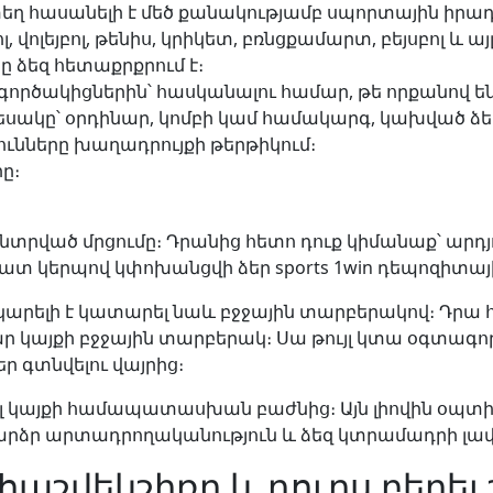
տեղ հասանելի է մեծ քանակությամբ սպորտային իրադ
վոլեյբոլ, թենիս, կրիկետ, բռնցքամարտ, բեյսբոլ և այլ
 ձեզ հետաքրքրում է։
գործակիցներին՝ հասկանալու համար, թե որքանով ե
 տեսակը՝ օրդինար, կոմբի կամ համակարգ, կախված ձ
ւնները խաղադրույքի թերթիկում։
ը։
 ընտրված մրցումը։ Դրանից հետո դուք կիմանաք՝ արդ
տ կերպով կփոխանցվի ձեր sports 1win դեպոզիտայ
րը կարելի է կատարել նաև բջջային տարբերակով։ Դրա
 կայքի բջջային տարբերակ։ Սա թույլ կտա օգտագո
 գտնվելու վայրից։
ել կայքի համապատասխան բաժնից։ Այն լիովին օպտ
արձր արտադրողականություն և ձեզ կտրամադրի լա
հաշվեկշիռը և դուրս բերել