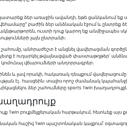
և կատարեք ձեր առաջին ավանդի, եթե ցանկանում եք 
շվեհամարը” բաժին ձեր անձնական էջում և ընտրեք 
ակնթարթորեն, ուստի դուք կարող եք անմիջապես սկսե
ւթյունների լայն ընտրանի։
 շահումը, անհրաժեշտ է անցնել վավերացման գործ
 պետք է ուղարկել թվայնացված փաստաթղթեր՝ անձնա
 կոմունալ վճարումների անդորրագրեր։
են և լավ որակի, հակառակ դեպքում վավերացումը կ
ւթյան էլ․ հասցեին։ տալիս որոշ ժամանակ կպահանջի
կացնելու ձեր շահումները sports 1win խաղադրույքն
խաղադրույք
ք 1win բուքմեյքերական հարթակում, հետևեք այս քա
նձնական հաշիվ 1win պաշտոնական կայքում՝ օգտագո