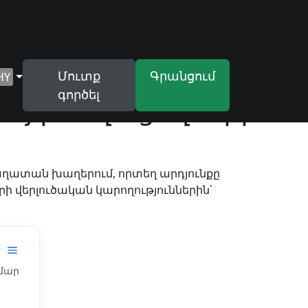
Մուտք
Գրանցում
HY
գործել
հայ խաղացողների
աղատան խաղերում, որտեղ արդյունքը
րի վերլուծական կարողություններին՝
ամար