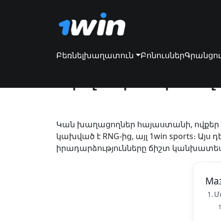
Բեռնել
խաղատուն
Բոնուսներ
Գրանցո
Մարզական խաղադ
Կան խաղացողներ հայաստանի, ովքեր 
կախված է RNG-ից, այլ 1win sports։ Ա
իրադարձությունները ճիշտ կանխատես
Ма
Մ