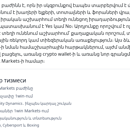
ն բաժինն է, որն իր սկզբունքով էապես տարբերվում է
նում է խաղերի ելքերի, տոտալների և ֆորաների վրա, 
րական աշխարհում տեղի ունեցող իրադարձություն
տասխանում է Yes կամ No։ Արդյունքը որոշվում է ոչ 
 է տեղի ունենում աշխարհում՝ քաղաքական որոշում,
ին ռեկորդ կամ տիեզերական առաքելություն։ Այս ձ
lshi-ի նման համաշխարհային հարթակներում, այժմ ա
բացելու, առանց crypto wallet-ի և առանց նոր գրանցմ
 և Markets-ի համար։
р тизмеси
 Markets բաժինը
աչափը 1win-ում
ility Dynamics․ ինչպես կարդալ շուկան
ներ 1win Markets-ում
ականություն և տնտեսություն
 Cybersport և Boxing