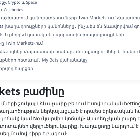
ogy, Crypto և Space
և Celebrities
ն աշխատում կանխատեսումները 1win Markets-ում Հայաս
ets խաղադրույքների կանոնները․ ինչպես են ձևավորվում գ
ets-ն ընդդեմ դասական սպորտային խաղադրույքների
-ը 1win Markets-ում
մեթոդներ Հայաստանի համար․ մուտքագրումներ և հանում
յքների հետևում․ My Bets վահանակը
րվող հարցեր
rkets բաժինը
մների շուկայի ձևաչափը բերում է սովորական betting
րադարձություն ներկայացված է որպես երկուական հ
ճակ) կամ No (կարմիր կոճակ)։ Այստեղ չկան բարդ գ
տոտալներ վերլուծելու կարիք։ Խաղացողը կարդում է 
եղմումով դիրք է բացում։