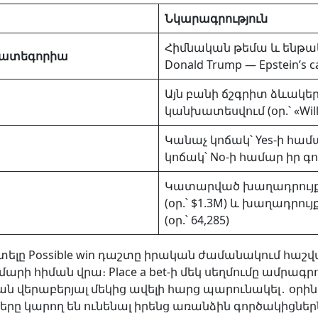
Նկարագրություն
Հիմնական թեմա և ենթակատ
 կատեգորիա
Donald Trump — Epstein’s c
Այն բանի ճշգրիտ ձևակերպ
կանխատեսվում (օր.՝ «Will t
Կանաչ կոճակ՝ Yes-ի համ
կոճակ՝ No-ի համար իր գ
Կատարված խաղադրույքն
(օր.՝ $1.3M) և խաղադրո
(օր.՝ 64,285)
ելը Possible win դաշտը իրական ժամանակում հաշվ
արի հիման վրա։ Place a bet-ի մեկ սեղմումը ամրագր
յան վերաբերյալ մեկից ավելի հարց պարունակել․ օրի
ը կարող են ունենալ իրենց առանձին գործակիցներն