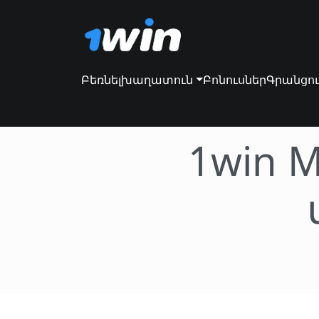
Բեռնել
խաղատուն
Բոնուսներ
Գրանցո
1win 