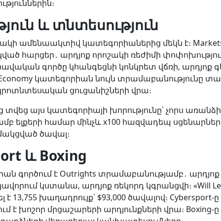
ւթյուններին։
ուն և տնտեսություն
կի ամենաակտիվ կատեգորիաներից մեկն է։ Markets-
 հարցեր․ արդյոք որոշակի ռեժիմի փոփոխություն
ավական գործը կհանգեցնի կոնկրետ վճռի, արդյոք 
Economy կատեգորիան նույն տրամաբանությունը տ
ակրոտնտեսական ցուցանիշների վրա։
ցույց տվեց այս կատեգորիայի խորությունը՝ չորս առանձի
բ ելքերի համար մինչև x100 հազվադեպ սցենարների
մակցված ծավալ։
ort և Boxing
որիան գործում է Outrights տրամաբանությամբ․ արդյ
ավորում կստանա, արդյոք ռեկորդ կգրանցվի։ «Will LeBro
 է 13,755 խաղադրույք՝ $93,000 ծավալով։ Cybersport-
մ է խոշոր մրցաշարերի արդյունքների վրա։ Boxing-