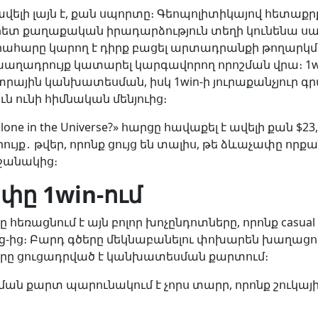
վելի լայն է, քան սպորտը։ Գեոպոլիտիկայով հետաք
կրետ քաղաքական իրադարձություն տեղի կունենա 
ահարը կարող է դիրք բացել արտադրանքի թողարկման
խաղադրույք կատարել կարգավորող որոշման վրա։ 1win
ևտրային կանխատեսման, իսկ 1win-ի յուրաքանչյուր
ն ունի հիմնական մենյուից։
ne in the Universe?» հարցը հավաքել է ավելի քան $2
ւյք․ թվեր, որոնք ցույց են տալիս, թե ձևաչափը որքան
րջանակից։
փը 1win-ում
հեռացնում է այն բոլոր խոչընդոտները, որոնք casua
g-ից։ Բարդ գծերը մեկնաբանելու փոխարեն խաղաց
որը ցուցադրված է կանխատեսման քարտում։
ան քարտ պարունակում է չորս տարր, որոնք շուկա