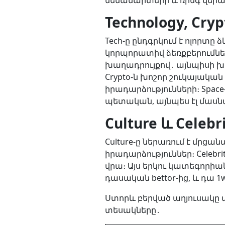
մենամարտերի և ռինգ վերա
Technology, Cryp
Tech-ը ընդգրկում է ոլորտ
կորպորատիվ ձեռքբերումներ։ 
խաղադրույքով․ այնպիսի խ
Crypto-ն խոշոր շուկայակա
իրադարձությունների։ Space
պետական, այնպես էլ մասնա
Culture և Celebri
Culture-ը ներառում է մրց
իրադարձություններ։ Celebr
վրա։ Այս երկու կատեգորիա
դասական bettor-ից, և դա 1
Ստորև բերված աղյուսակը ա
տեսակները․